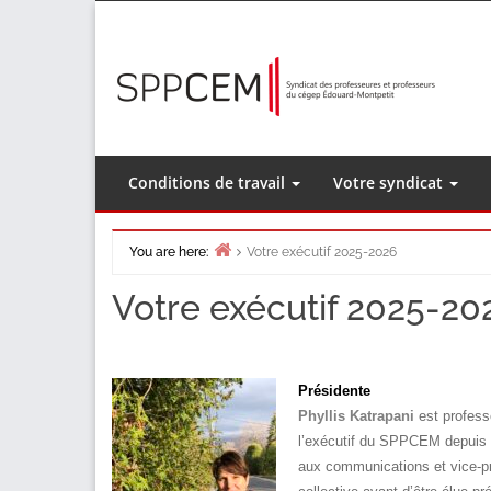
Skip
to
content
Conditions de travail
Votre syndicat
You are here:
Votre exécutif 2025-2026
Home
Votre exécutif 2025-20
Présidente
Phyllis Katrapani
est profes
l’exécutif du SPPCEM depuis 20
aux communications et vice-pré