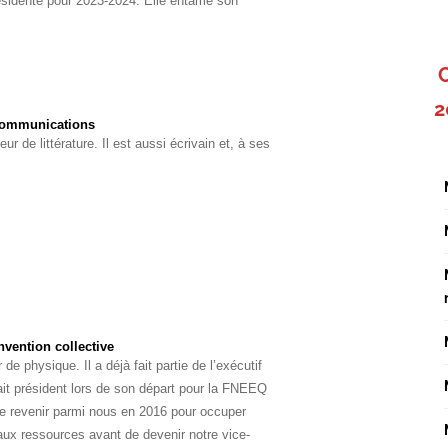
résidente pour 2023-2024. Elle entame son
2
 communications
seur
de littérature. Il est aussi écrivain et, à ses
nvention collective
 de physique. Il a déjà fait partie de l’exécutif
ait président lors de son départ pour la FNEEQ
 de revenir parmi nous en 2016 pour occuper
 aux ressources avant de devenir notre vice-