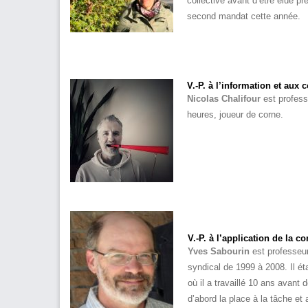
collective avant d’être élue p
second mandat cette année.
V.-P. à
l’information et aux
Nicolas Chalifour
est profes
heures, joueur de corne.
V.-P.
à l’application de la co
Yves Sabourin
est professeur
syndical de 1999 à 2008. Il ét
où il a travaillé 10 ans avant
d’abord la place à la tâche et