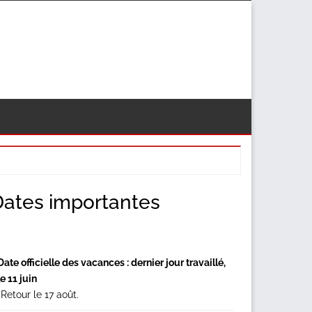
econdary
Dates importantes
idebar
Date officielle des vacances : dernier jour travaillé,
le 11 juin
*Retour le 17 août.