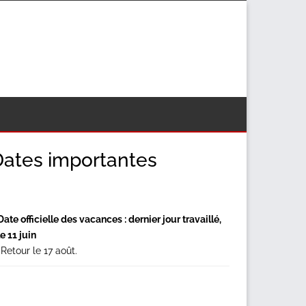
econdary
Dates importantes
idebar
Date officielle des vacances : dernier jour travaillé,
le 11 juin
*Retour le 17 août.