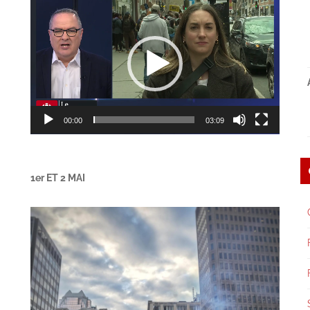
Lecteur
vidéo
00:00
03:09
1er ET 2 MAI