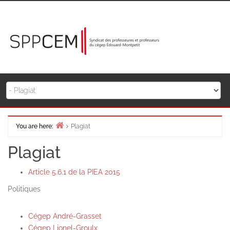
Skip
to
content
You are here:
Plagiat
Home
Plagiat
Article 5.6.1 de la PIEA 2015
Politiques
Cégep André-Grasset
Cégep Lionel-Groulx