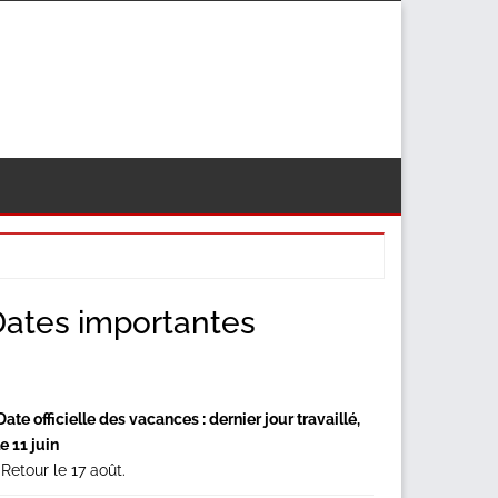
econdary
Dates importantes
idebar
Date officielle des vacances : dernier jour travaillé,
le 11 juin
*Retour le 17 août.